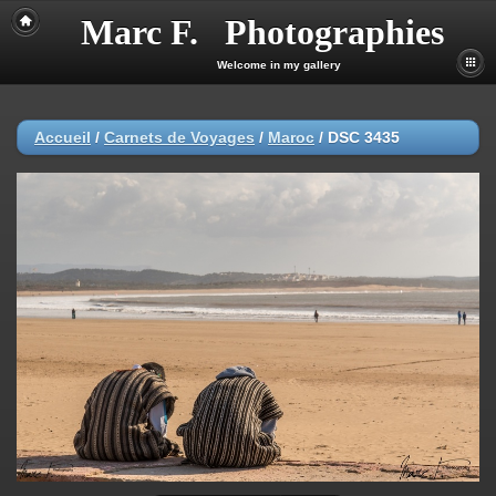
Marc F. Photographies
Welcome in my gallery
Accueil
/
Carnets de Voyages
/
Maroc
/
DSC 3435